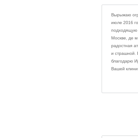
Вырыжаю огру
июле 2016 го
подходящую к
Москве, де 
радостная а
и страшной. 
благодарю И
Вашей клиник