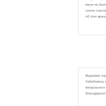
меня не было
сняли пласти
об этих врач
Выражаю огр
Хабибовичу 
мезуального 
благодарност