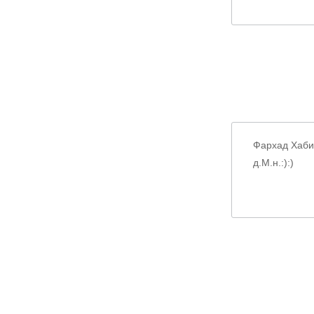
Фархад Хаби
д.М.н.:):)