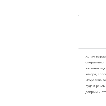
Хотим выраз
оперативно 
наложил иде
юмора, спос
Игоревича зо
будем реком
добрым и от