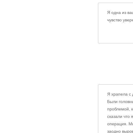
Я одна из ва
чувство увер
Я храпела с 
Были головны
проблемой, к
сказали что 
операция. М
заодно выров